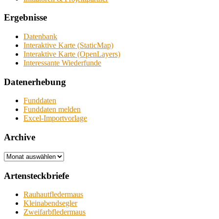
Ergebnisse
Datenbank
Interaktive Karte (StaticMap)
Interaktive Karte (OpenLayers)
Interessante Wiederfunde
Datenerhebung
Funddaten
Funddaten melden
Excel-Importvorlage
Archive
Archive
Artensteckbriefe
Rauhautfledermaus
Kleinabendsegler
Zweifarbfledermaus